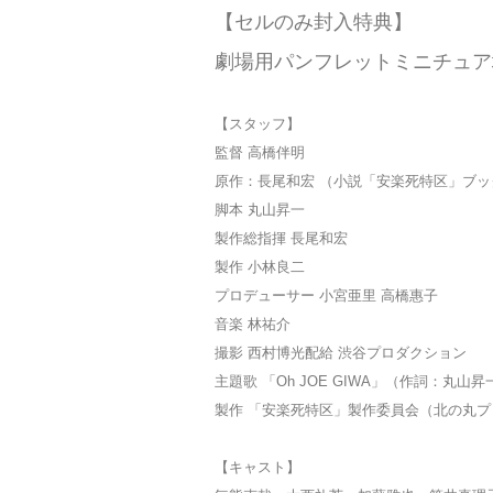
【セルのみ封入特典】
劇場用パンフレットミニチュア
【スタッフ】
監督 高橋伴明
原作：長尾和宏 （小説「安楽死特区」ブッ
脚本 丸山昇一
製作総指揮 長尾和宏
製作 小林良二
プロデューサー 小宮亜里 高橋惠子
音楽 林祐介
撮影 西村博光配給 渋谷プロダクション
主題歌 「Oh JOE GIWA」（作詞：丸山昇
製作 「安楽死特区」製作委員会（北の丸
【キャスト】