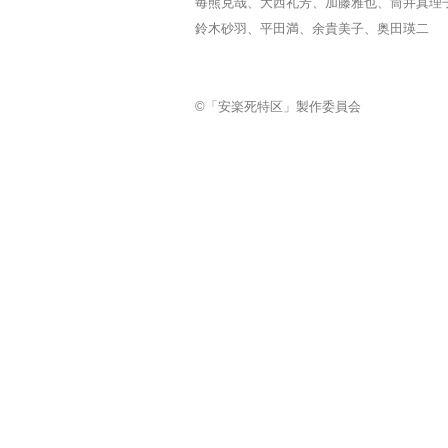
毎熊克哉、大西礼芳、加藤雅也、筒井真理
鈴木砂羽、平田満、余貴美子、奥田瑛二
©「安楽死特区」製作委員会