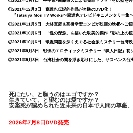
◎2022年1月7日 中平康×新藤兼人による冤罪ドラマ『その壁を砕
◎2021年12月3日 森達也伝説的作品が奇跡のDVD化！
『Tatsuya Mori TV Works〜森達也テレビドキュメンタリー集
◎2021年11月5日 大林宣彦＆高橋幸宏コンビが映画の晩餐へご
◎2021年10月6日 「性の深淵」を描いた耽美的傑作『砂の上の
◎2021年10月6日 環境問題を深くえぐる社会派ミステリー台湾映画「
◎2021年9月3日 戦慄のエロティックミステリー『猟人日記』初
◎2021年9月3日 台湾社会の闇を浮き彫りにした、サスベンス台
死にたい、と願うのはエゴですか？
生きていて、と望むのは愛ですか？
安楽死が認められた近未来の日本で人間の尊厳、
2026年7月8日DVD
発売