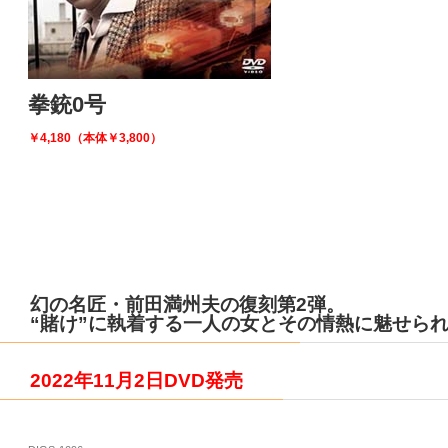
拳銃0号
￥4,180（本体￥3,800）
幻の名匠・前田満州夫の復刻第2弾。
“賭け”に執着する一人の女とその情熱に魅せら
2022年11月2日DVD発売