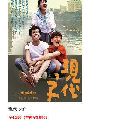
現代っ子
￥4,180（本体￥3,800）