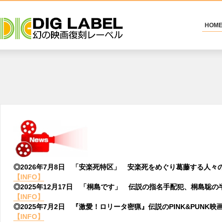
HOM
◎2026年7月8日 「安楽死特区」 安楽死をめぐり葛藤する人
【INFO】
◎2025年12月17日 「桐島です」 伝説の指名手配犯、桐島聡の
【INFO】
◎2025年7月2日 『激愛！ロリータ密猟』伝説のPINK&PUNK
【INFO】