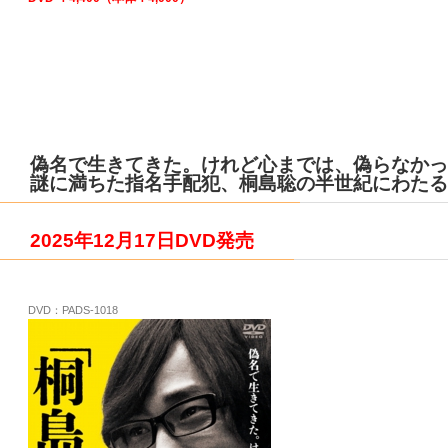
偽名で生きてきた。けれど心までは、偽らなかっ
謎に満ちた指名手配犯、桐島聡の半世紀にわたる
2025年12月17日DVD
発売
DVD：PADS-1018