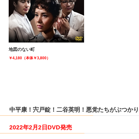
地図のない町
￥4,180（本体￥3,800）
中平康！宍戸錠！二谷英明！悪党たちがぶつかり
2022年2月2日DVD発売