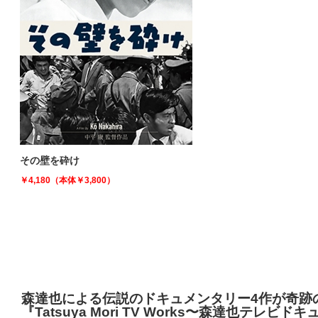
その壁を砕け
￥4,180（本体￥3,800）
森達也による伝説のドキュメンタリー4作が奇跡の
『Tatsuya Mori TV Works〜森達也テレビ