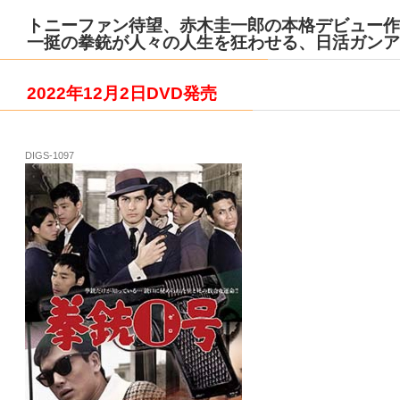
トニーファン待望、赤木圭一郎の本格デビュー作
一挺の拳銃が人々の人生を狂わせる、日活ガンア
2022年12月2日DVD発売
DIGS-1097