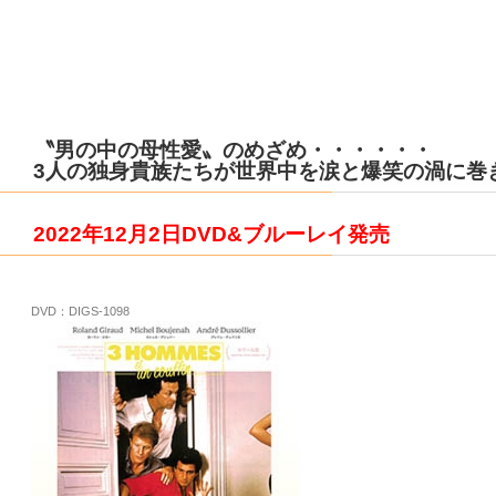
〝男の中の母性愛〟のめざめ・・・・・・
3人の独身貴族たちが世界中を涙と爆笑の渦に巻
2022年12月2日DVD&ブルーレイ発売
DVD：DIGS-1098