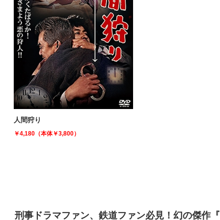
人間狩り
￥4,180（本体￥3,800）
刑事ドラマファン、鉄道ファン必見！幻の傑作『