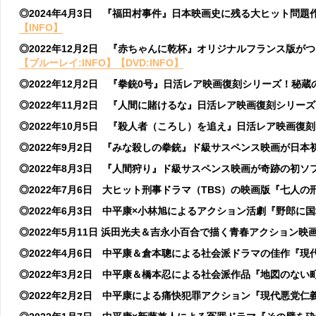
◎2024年4月3日 『福田村事件』日本映画史に残る大ヒット問題作が
【INFO】
◎2022年12月2日 『赤ちゃんに乾杯』オリジナルフランス版が
【ブルーレイ:INFO】
【DVD:INFO】
◎2022年12月2日 『拳銃0号』日活レア映画復刻シリーズ！秘蔵
◎2022年11月2日 『人間に賭けるな』日活レア映画復刻シリー
◎2022年10月5日 『殺人者（ころし）を追え』日活レア映画復
◎2022年9月2日 『みな殺しの拳銃』ド級サスペンス映画が日本初
◎2022年8月3日 『人間狩り』ド級サスペンス映画が
奇跡の初ソ
◎2022年7月6日 大ヒット刑事ドラマ（TBS）の映画版『七人
◎2022年6月3日 中平康×小林旭によるアクション活劇『野郎に国
◎2022年5月11日 浜田光夫＆吉永小百合で描く青春アクション映
◎2022年4月6日 中平康＆倉本聰による社会派ドラマの佳作『現
◎2022年3月2日 中平康＆橋本忍による社会派作品『地図のない町
◎2022年2月2日 中平康による痛快犯罪アクション『現代悪党仁義